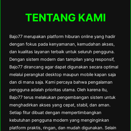
TENTANG KAMI
Bajo77 merupakan platform hiburan online yang hadir
dengan fokus pada kenyamanan, kemudahan akses,
dan kualitas layanan terbaik untuk seluruh pengguna.
Dengan sistem modern dan tampilan yang responsif,
Bajo77 dirancang agar dapat digunakan secara optimal
melalui perangkat desktop maupun mobile kapan saja
dan di mana saja. Kami percaya bahwa pengalaman
pengguna adalah prioritas utama. Oleh karena itu,
Bajo77 terus melakukan pengembangan sistem untuk
menghadirkan akses yang cepat, stabil, dan aman.
Setiap fitur dibuat dengan mempertimbangkan
kebutuhan pengguna modern yang menginginkan
platform praktis, ringan, dan mudah digunakan. Selain